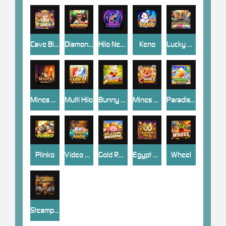
Cave Bingo
Diamonds
Hilo Neon
Keno
Lucky Drop-Olympus
Mines Raider
Multi Hilo
Bunny Run
Mines Cookie
Paradise Hilo
Plinko
Video Poker
Gold Rush: Boomers
Egypt Hilo
Wheel
Steampunk 2