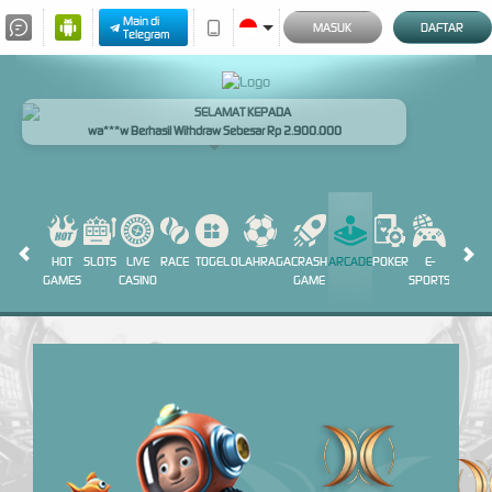
Main di
MASUK
DAFTAR
Telegram
SELAMAT KEPADA
wa***w Berhasil Withdraw Sebesar Rp 2.900.000
HOT
SLOTS
LIVE
RACE
TOGEL
OLAHRAGA
CRASH
ARCADE
POKER
E-
SABUN
GAMES
CASINO
GAME
SPORTS
AYAM