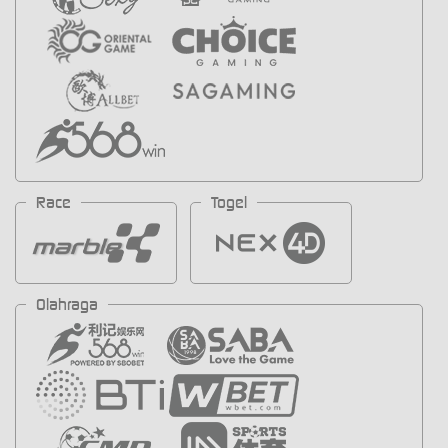
Race
Togel
Olahraga