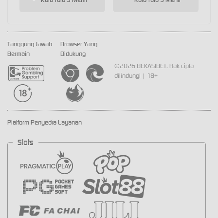
Tanggung Jawab
Browser Yang
Bermain
Didukung
©2026 BEKASIBET. Hak cipta
dilindungi | 18+
Platform Penyedia Layanan
Slots