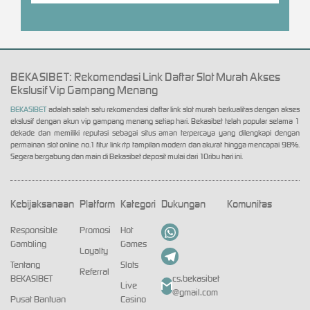
BEKASIBET: Rekomendasi Link Daftar Slot Murah Akses
Ekslusif Vip Gampang Menang
BEKASIBET
adalah salah satu rekomendasi daftar link slot murah berkualitas dengan akses
ekslusif dengan akun vip gampang menang setiap hari. Bekasibet telah popular selama 1
dekade dan memiliki reputasi sebagai situs aman terpercaya yang dilengkapi dengan
permainan slot online no.1 fitur link rtp tampilan modern dan akurat hingga mencapai 98%.
Segera bergabung dan main di Bekasibet deposit mulai dari 10ribu hari ini.
Kebijaksanaan
Platform
Kategori
Dukungan
Komunitas
Responsible
Promosi
Hot
Gambling
Games
Loyalty
Tentang
Slots
Referral
BEKASIBET
cs.bekasibet
Live
@gmail.com
Pusat Bantuan
Casino