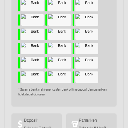
* Selama bank maintenance dan bank offline deposit dan penarikan
tidak dapat diproses
Deposit
Penarikan
Rata-rata 3 Menit
Rata-rata 5 Menit