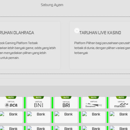
Sabung Ayam
RUHAN OLAHRAGA
TARUHAN LIVE KASINO
ook Gaming Platform Terbaik
Platform Pilihan bagi perusahaan-perusa
kan lebih banyak game, odds yang lebih
terbaik di dunia, dengan pilihan variasi g
 dan menyediakan pilihan yang lebih
terbanyak
untuk pemain.