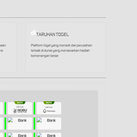
TARUHAN TOGEL
haan
Platform togel yang menarik dari perusahan
ame
terbaik di dunia yang menawarkan hadiah
kemenangan besar