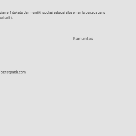
 selama 1 dekade dan memiliki reputasi sebagai situs aman terpercaya yang
 hari ini.
Komunitas
ibet@gmail.com