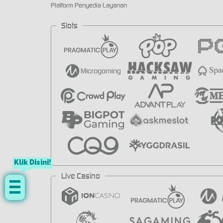
Platform Penyedia Layanan
Slots
Klik Disini!
Live Casino