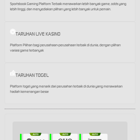
Sportsbook Gaming Platform Terbaik menawarkan lebih banyak game, odds yang
lebih tinggi, dan menyediakan pilihan yang lebih banyak untuk pemain.
TARUHAN LIVE KASINO
Platform Pilihan bagi perusahaan-perusahaan terbaik di dunia, dengan pilihan
variasi game terbanyak
TARUHAN TOGEL
Platform togel yang menarik dari perusahan terbaik di dunia yang menawarkan
hadiah kemenangan besar