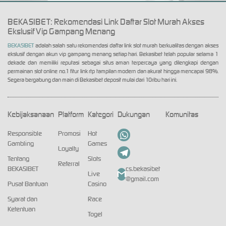
BEKASIBET: Rekomendasi Link Daftar Slot Murah Akses
Ekslusif Vip Gampang Menang
BEKASIBET
adalah salah satu rekomendasi daftar link slot murah berkualitas dengan akses
ekslusif dengan akun vip gampang menang setiap hari. Bekasibet telah popular selama 1
dekade dan memiliki reputasi sebagai situs aman terpercaya yang dilengkapi dengan
permainan slot online no.1 fitur link rtp tampilan modern dan akurat hingga mencapai 98%.
Segera bergabung dan main di Bekasibet deposit mulai dari 10ribu hari ini.
Kebijaksanaan
Platform
Kategori
Dukungan
Komunitas
Responsible
Promosi
Hot
Gambling
Games
Loyalty
Tentang
Slots
Referral
BEKASIBET
cs.bekasibet
Live
@gmail.com
Pusat Bantuan
Casino
Syarat dan
Race
Ketentuan
Togel