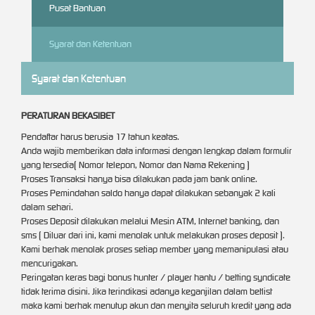
Pusat Bantuan
Syarat dan Ketentuan
Syarat dan Ketentuan
PERATURAN BEKASIBET
Pendaftar harus berusia 17 tahun keatas.
Anda wajib memberikan data informasi dengan lengkap dalam formulir
yang tersedia( Nomor telepon, Nomor dan Nama Rekening )
Proses Transaksi hanya bisa dilakukan pada jam bank online.
Proses Pemindahan saldo hanya dapat dilakukan sebanyak 2 kali
dalam sehari.
Proses Deposit dilakukan melalui Mesin ATM, Internet banking, dan
sms ( Diluar dari ini, kami menolak untuk melakukan proses deposit ).
Kami berhak menolak proses setiap member yang memanipulasi atau
mencurigakan.
Peringatan keras bagi bonus hunter / player hantu / betting syndicate
tidak terima disini. Jika terindikasi adanya keganjilan dalam betlist
maka kami berhak menutup akun dan menyita seluruh kredit yang ada