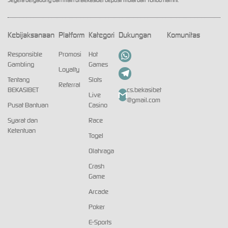
Kebijaksanaan
Platform
Kategori
Dukungan
Komunitas
Responsible
Promosi
Hot
Gambling
Games
Loyalty
Tentang
Slots
Referral
BEKASIBET
cs.bekasibet
Live
@gmail.com
Pusat Bantuan
Casino
Syarat dan
Race
Ketentuan
Togel
Olahraga
Crash
Game
Arcade
Poker
E-Sports