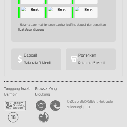
* Selama bank maintenance dan bank offline deposit dan penarikan
tidak dapat diproses
Deposit
Penarikan
Rata-rata 3 Menit
Rata-rata 5 Menit
Tanggung Jawab
Browser Yang
Bermain
Didukung
©2026 BEKASIBET. Hak cipta
dilindungi | 18+