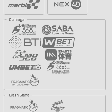
Olahraga
Crash Game