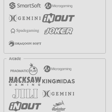
Arcade