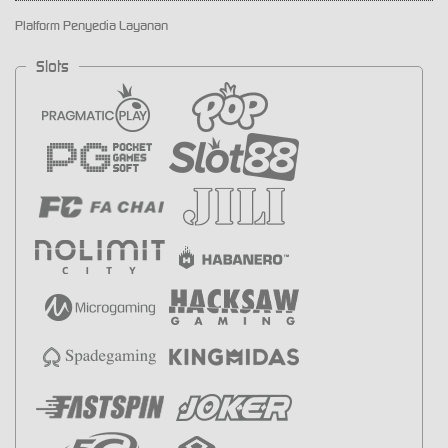
Platform Penyedia Layanan
Slots