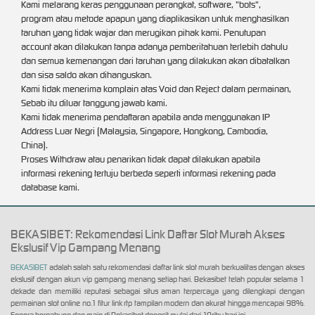
Kami melarang keras penggunaan perangkat, software, "bots",
program atau metode apapun yang diaplikasikan untuk menghasilkan
taruhan yang tidak wajar dan merugikan pihak kami. Penutupan
account akan dilakukan tanpa adanya pemberitahuan terlebih dahulu
dan semua kemenangan dari taruhan yang dilakukan akan dibatalkan
dan sisa saldo akan dihanguskan.
Kami tidak menerima komplain atas Void dan Reject dalam permainan,
Sebab itu diluar tanggung jawab kami.
Kami tidak menerima pendaftaran apabila anda menggunakan IP
Address Luar Negri (Malaysia, Singapore, Hongkong, Cambodia,
China).
Proses Withdraw atau penarikan tidak dapat dilakukan apabila
informasi rekening tertuju berbeda seperti informasi rekening pada
database kami.
BEKASIBET: Rekomendasi Link Daftar Slot Murah Akses
Ekslusif Vip Gampang Menang
BEKASIBET
adalah salah satu rekomendasi daftar link slot murah berkualitas dengan akses
ekslusif dengan akun vip gampang menang setiap hari. Bekasibet telah popular selama 1
dekade dan memiliki reputasi sebagai situs aman terpercaya yang dilengkapi dengan
permainan slot online no.1 fitur link rtp tampilan modern dan akurat hingga mencapai 98%.
Segera bergabung dan main di Bekasibet deposit mulai dari 10ribu hari ini.