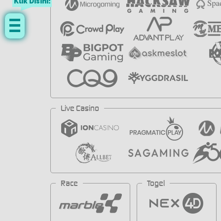
Klik Disini!
Live Casino
Race
Togel