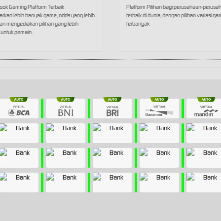
ook Gaming Platform Terbaik
Platform Pilihan bagi perusahaan-perusa
kan lebih banyak game, odds yang lebih
terbaik di dunia, dengan pilihan variasi g
 dan menyediakan pilihan yang lebih
terbanyak
untuk pemain.