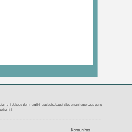
 selama 1 dekade dan memiliki reputasi sebagai situs aman terpercaya yang
 hari ini.
Komunitas