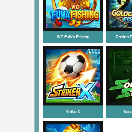
WD FuWa Fishing
Golden T
StrikerX
Socc