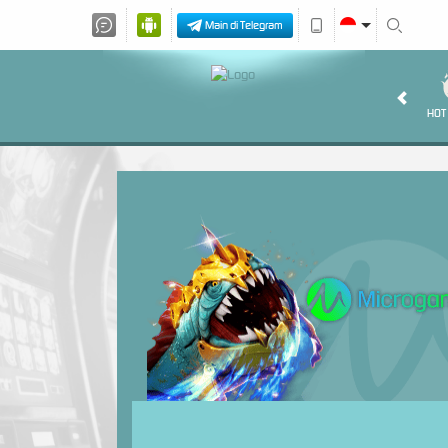
Main di Telegram
SELAMAT KEPADA
HOT
ku*****d Berhasil Withdraw Sebesar Rp 3.700.000