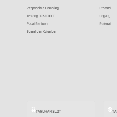
Responsible Gambling
Promosi
Tentang BEKASIBET
Loyalty
Pusat Bantuan
Referral
Syarat dan Ketentuan
TARUHAN SLOT
TA