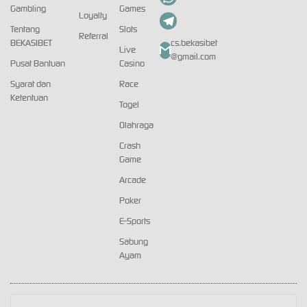
Gambling
Games
Loyalty
Tentang
Slots
Referral
BEKASIBET
cs.bekasibet
Live
@gmail.com
Pusat Bantuan
Casino
Syarat dan
Race
Ketentuan
Togel
Olahraga
Crash
Game
Arcade
Poker
E-Sports
Sabung
Ayam