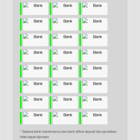
* Selama bank maintenance dan bank offline deposit dan penarikan
tidak dapat diproses