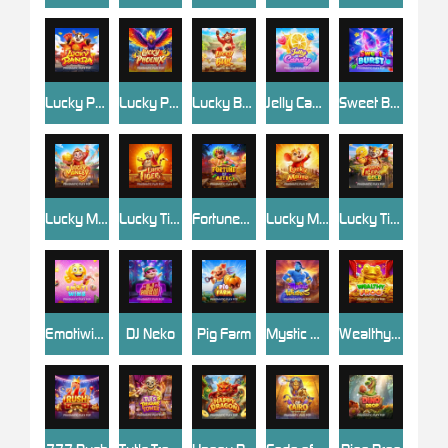
Lucky Panda
Lucky Phoenix
Lucky Bull
Jelly Candy
Sweet Burst
Lucky MonKey
Lucky Tiger
Fortunes of Aztec
Lucky Mouse
Lucky Tiger Gold Ultimate
Emotiwins
DJ Neko
Pig Farm
Mystic Wishes
Wealthy Frog