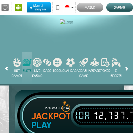
Main di
MASUK
DAFTAR
Telegram
SELAMAT KEPADA
hi****t Berhasil Withdraw Sebesar Rp 1.933.000
HOT
SLOTS
LIVE
RACE
TOGEL
OLAHRAGA
CRASH
ARCADE
POKER
E-
SABUN
GAMES
CASINO
GAME
SPORTS
AYAM
IDR
12,737,
JACKPOT
PLAY