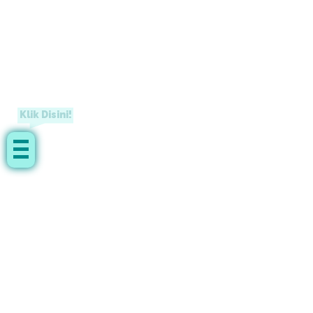
Klik Disini!