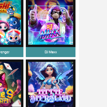
Gates of Olympus Super Scatter
venger
DJ Maxx