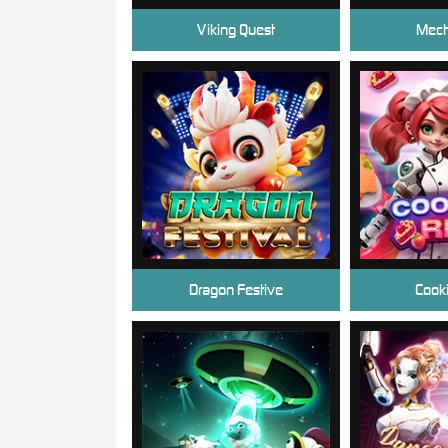
Viking Quest
Mech
Dragon Festive
Cook