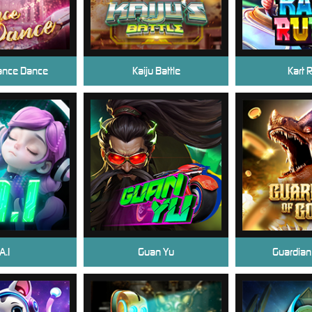
ance Dance
Kaiju Battle
Kart 
A.I
Guan Yu
Guardian