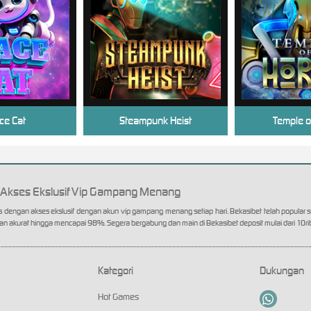
ce Cat
Steampunk Heist
Temple o
 Akses Ekslusif Vip Gampang Menang
tas dengan akses ekslusif dengan akun vip gampang menang setiap hari. Bekasibet telah popular
 dan akurat hingga mencapai 98%. Segera bergabung dan main di Bekasibet deposit mulai dari 10ribu
Kategori
Dukungan
Hot Games