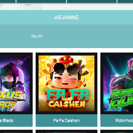
AIGAMING
Top 20
s Blade
Fa Fa Caishen
Robinhoo