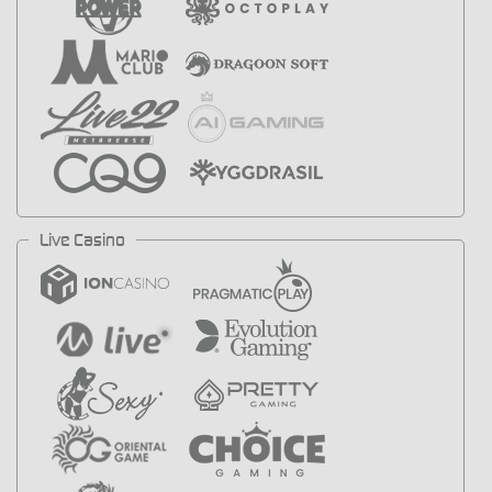
Live Casino