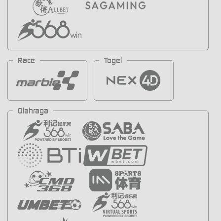
Race
Togel
Olahraga