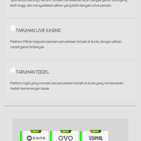
Sportsbook Gaming Platform Terbaik menawarkan lebih banyak game, odds yang
lebih tinggi, dan menyediakan pilihan yang lebih banyak untuk pemain.
TARUHAN LIVE KASINO
Platform Pilihan bagi perusahaan-perusahaan terbaik di dunia, dengan pilihan
variasi game terbanyak
TARUHAN TOGEL
Platform togel yang menarik dari perusahan terbaik di dunia yang menawarkan
hadiah kemenangan besar