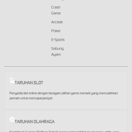
Crash
Game
Arcade
Poker
E-Sports
Sabung
Ayam
TARUHAN SLOT
Penyedia slot online dengan beragam pilihan game menarik yang memudahkan
pemain untuk mencapai jackpot
TARUHAN OLAHRAGA