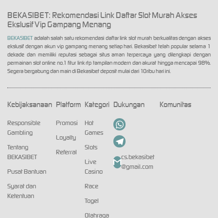
BEKASIBET: Rekomendasi Link Daftar Slot Murah Akses
Ekslusif Vip Gampang Menang
BEKASIBET
adalah salah satu rekomendasi daftar link slot murah berkualitas dengan akses
ekslusif dengan akun vip gampang menang setiap hari. Bekasibet telah popular selama 1
dekade dan memiliki reputasi sebagai situs aman terpercaya yang dilengkapi dengan
permainan slot online no.1 fitur link rtp tampilan modern dan akurat hingga mencapai 98%.
Segera bergabung dan main di Bekasibet deposit mulai dari 10ribu hari ini.
Kebijaksanaan
Platform
Kategori
Dukungan
Komunitas
Responsible
Promosi
Hot
Gambling
Games
Loyalty
Tentang
Slots
Referral
BEKASIBET
cs.bekasibet
Live
@gmail.com
Pusat Bantuan
Casino
Syarat dan
Race
Ketentuan
Togel
Olahraga