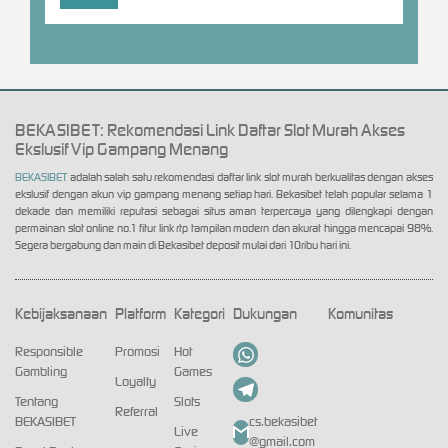
BEKASIBET: Rekomendasi Link Daftar Slot Murah Akses
Ekslusif Vip Gampang Menang
BEKASIBET
adalah salah satu rekomendasi daftar link slot murah berkualitas dengan akses
ekslusif dengan akun vip gampang menang setiap hari. Bekasibet telah popular selama 1
dekade dan memiliki reputasi sebagai situs aman terpercaya yang dilengkapi dengan
permainan slot online no.1 fitur link rtp tampilan modern dan akurat hingga mencapai 98%.
Segera bergabung dan main di Bekasibet deposit mulai dari 10ribu hari ini.
Kebijaksanaan
Platform
Kategori
Dukungan
Komunitas
Responsible
Promosi
Hot
Gambling
Games
Loyalty
Tentang
Slots
Referral
BEKASIBET
cs.bekasibet
Live
@gmail.com