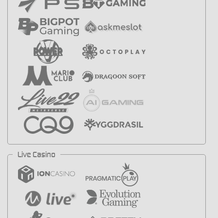
Live Casino