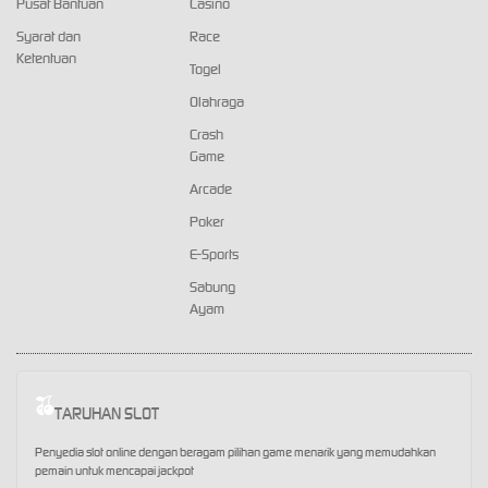
Pusat Bantuan
Casino
Syarat dan
Race
Ketentuan
Togel
Olahraga
Crash
Game
Arcade
Poker
E-Sports
Sabung
Ayam
TARUHAN SLOT
Penyedia slot online dengan beragam pilihan game menarik yang memudahkan
pemain untuk mencapai jackpot