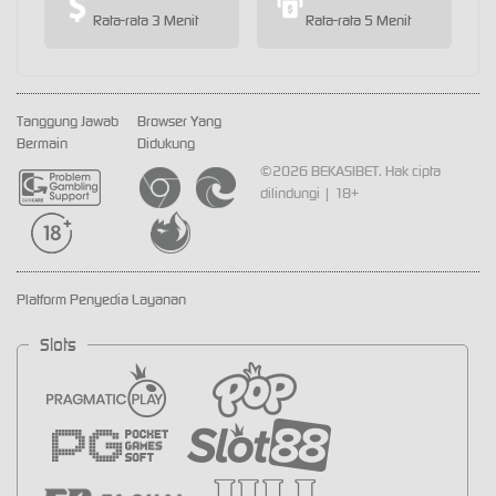
Rata-rata 3 Menit
Rata-rata 5 Menit
Tanggung Jawab
Browser Yang
Bermain
Didukung
©2026 BEKASIBET. Hak cipta
dilindungi | 18+
Platform Penyedia Layanan
Slots