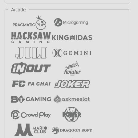
Arcade