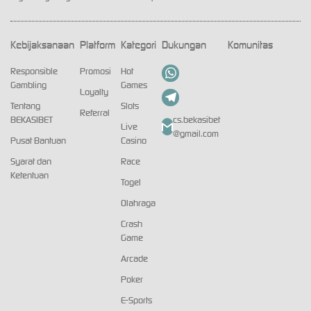
Kebijaksanaan
Platform
Kategori
Dukungan
Komunitas
Responsible
Promosi
Hot
Gambling
Games
Loyalty
Tentang
Slots
Referral
BEKASIBET
cs.bekasibet
Live
@gmail.com
Pusat Bantuan
Casino
Syarat dan
Race
Ketentuan
Togel
Olahraga
Crash
Game
Arcade
Poker
E-Sports