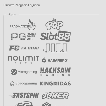
Platform Penyedia Layanan
Slots