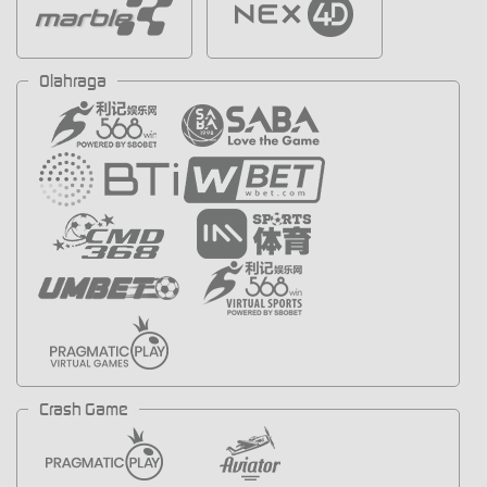
Olahraga
Crash Game