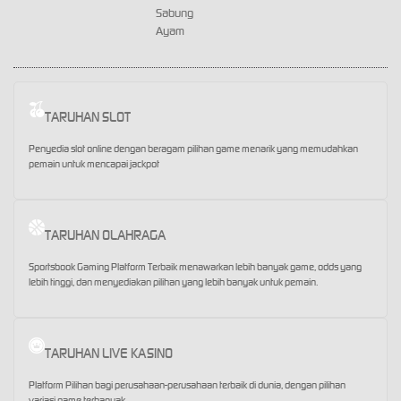
Sabung
Ayam
TARUHAN SLOT
Penyedia slot online dengan beragam pilihan game menarik yang memudahkan
pemain untuk mencapai jackpot
TARUHAN OLAHRAGA
Sportsbook Gaming Platform Terbaik menawarkan lebih banyak game, odds yang
lebih tinggi, dan menyediakan pilihan yang lebih banyak untuk pemain.
TARUHAN LIVE KASINO
Platform Pilihan bagi perusahaan-perusahaan terbaik di dunia, dengan pilihan
variasi game terbanyak