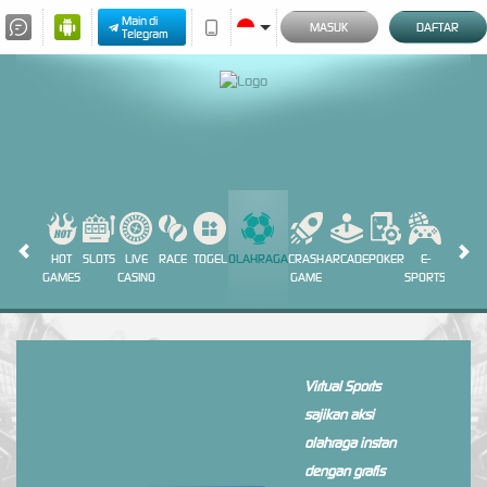
Main di
MASUK
DAFTAR
Telegram
HOT
SLOTS
LIVE
RACE
TOGEL
OLAHRAGA
CRASH
ARCADE
POKER
E-
SABUN
GAMES
CASINO
GAME
SPORTS
AYAM
Virtual Sports
sajikan aksi
olahraga instan
dengan grafis