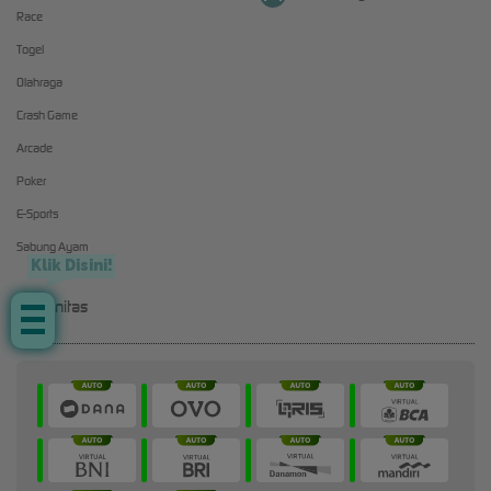
Race
Togel
Olahraga
Crash Game
Arcade
Poker
E-Sports
Sabung Ayam
Klik Disini!
Komunitas